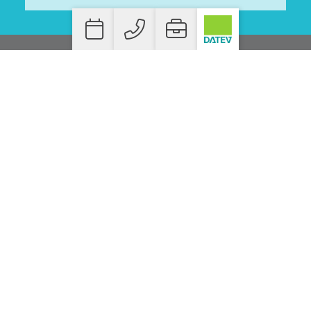
WO SIE UNS FINDEN!
STEUERBERATER DANIEL HEEB
BAHNHOFSTRASSE 7
D-55566 BAD SOBERNHEIM
T.
+49 06751 990 39-20
F. +49 06751 990 39-30
INFO@STEUERBERATER-HEEB.DE