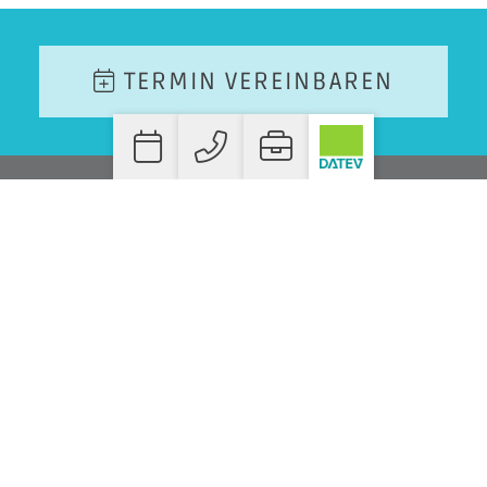
TERMIN VEREINBAREN
WO SIE UNS FINDEN!
STEUERBERATER DANIEL HEEB
BAHNHOFSTRASSE 7
D-55566 BAD SOBERNHEIM
T.
+49 06751 990 39-20
F. +49 06751 990 39-30
INFO@STEUERBERATER-HEEB.DE