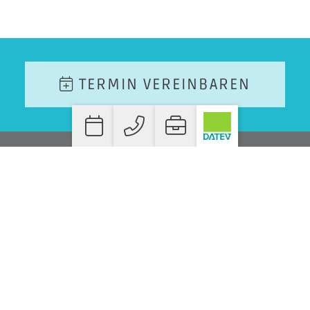
TERMIN VEREINBAREN
WO SIE UNS FINDEN!
STEUERBERATER DANIEL HEEB
BAHNHOFSTRASSE 7
D-55566 BAD SOBERNHEIM
T.
+49 06751 990 39-20
F. +49 06751 990 39-30